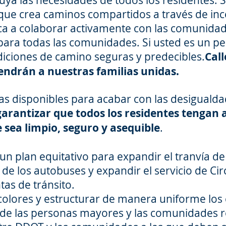
ya las necesidades de todos los residentes. S
que crea caminos compartidos a través de inc
ica a colaborar activamente con las comunida
ara todas las comunidades. Si usted es un peat
iciones de camino seguras y predecibles.
Cal
endrán a nuestras familias unidas.
as disponibles para acabar con las desigualdad
garantizar que todos los residentes tengan 
 sea limpio, seguro y asequible
.
un plan equitativo para expandir el tranvía d
 de los autobuses y expandir el servicio de Circ
s de tránsito.
colores y estructurar de manera uniforme los c
de las personas mayores y las comunidades re