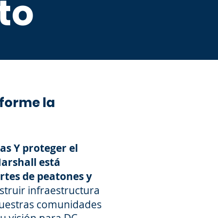
to
sforme la
as Y proteger el
arshall está
rtes de peatones y
truir infraestructura
 nuestras comunidades