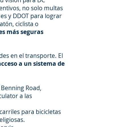
u visión para DC
entivos, no solo multas
des y DDOT para lograr
ón, ciclista o
les más seguras
es en el transporte. El
acceso a un sistema de
e Benning Road,
ulator a las
arriles para bicicletas
ligiosas.